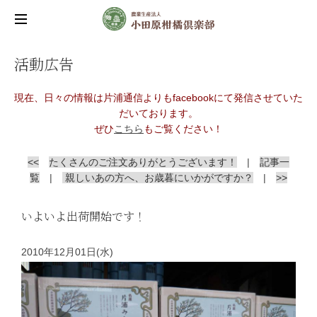
活動広告
現在、日々の情報は片浦通信よりもfacebookにて発信させていた
だいております。
ぜひ
こちら
もご覧ください！
<<
たくさんのご注文ありがとうございます！
|
記事一
覧
|
親しいあの方へ、お歳暮にいかがですか？
|
>>
いよいよ出荷開始です！
2010年12月01日(水)