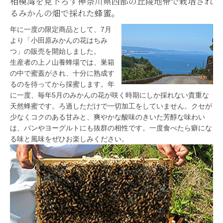
相模湾を見下ろす神奈川県西部の丘陵地帯で栽培され
るみかんの畑で採れた蜂蜜。
年に一度の限定商品として、7月
より「小田原みかんの花はちみ
つ」の販売を開始しました。
生産者の上ノ山養蜂場では、巣箱
の中で蜜蓋がされ、十分に熟成す
るのを待ってから採蜜します。年
に一度、毎年5月のみかんの花が咲く時期にしか採れない貴重な
天然蜂蜜です。ろ過しただけで一切加工をしていません。クセが
少なくコクのある甘みと、爽やかな酸味のきいた芳醇な味わい
は、パンやヨーグルトにも抜群の相性です。一度食べたら癖にな
る味と風味をぜひお楽しみください。