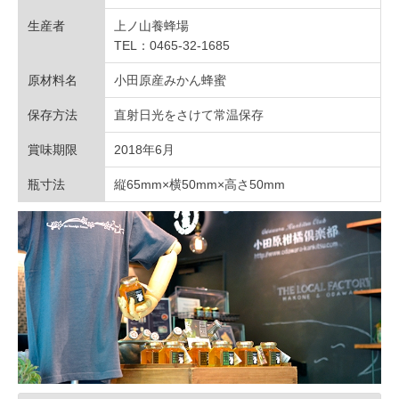
生産者
上ノ山養蜂場
TEL：0465-32-1685
原材料名
小田原産みかん蜂蜜
保存方法
直射日光をさけて常温保存
賞味期限
2018年6月
瓶寸法
縦65mm×横50mm×高さ50mm