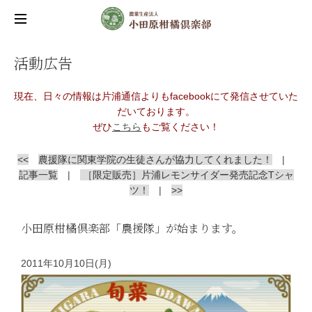
活動広告
現在、日々の情報は片浦通信よりもfacebookにて発信させていた
だいております。
ぜひ
こちら
もご覧ください！
<<
農援隊に関東学院の生徒さんが協力してくれました！
|
記事一覧
|
［限定販売］片浦レモンサイダー発売記念Tシャ
ツ！
|
>>
小田原柑橘倶楽部「農援隊」が始まります。
2011年10月10日(月)