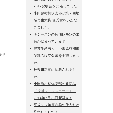
2017説明会を開催しました
小田原柑橘倶楽部が第７回地
域再生大賞 優秀賞をいただ
きました。
今シーズンの片浦レモンの出
荷が始まっています！
農業生産法人 小田原柑橘倶
場で
楽部の設立会議を実施しまし
た。
神奈川新聞に掲載されまし
た。
小田原柑橘倶楽部の新商品
「片浦レモンジェラート」
2014年7月25日新発売！
平成２６年度春季の仕入れが
終わりました！