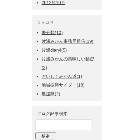
2012年10月
カテゴリ
未分類(10)
片浦みかん事務局通信(19)
片浦diary!(5)
片浦みかんの美味しい秘密
(2)
おいしくみかん道(1)
地域振興サイダー(18)
農援隊(2)
ブログ記事検索