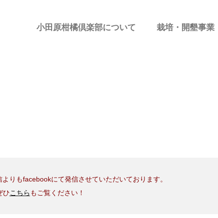
小田原柑橘倶楽部について
栽培・開墾事業
よりもfacebookにて発信させていただいております。
ぜひ
こちら
もご覧ください！