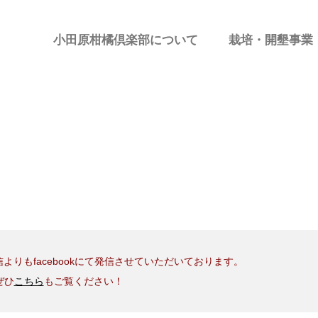
小田原柑橘倶楽部について
栽培・開墾事業
よりもfacebookにて発信させていただいております。
ぜひ
こちら
もご覧ください！