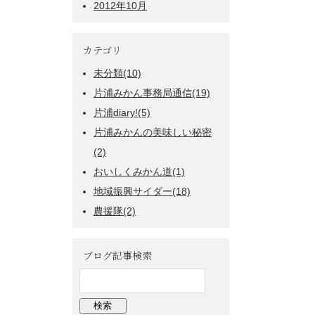
2012年10月
カテゴリ
未分類(10)
片浦みかん事務局通信(19)
片浦diary!(5)
片浦みかんの美味しい秘密
(2)
おいしくみかん道(1)
地域振興サイダー(18)
農援隊(2)
ブログ記事検索