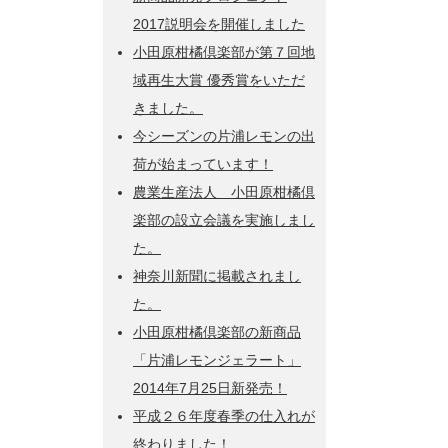
2017説明会を開催しました
小田原柑橘倶楽部が第７回地
域再生大賞 優秀賞をいただ
きました。
今シーズンの片浦レモンの出
荷が始まっています！
農業生産法人 小田原柑橘倶
楽部の設立会議を実施しまし
た。
神奈川新聞に掲載されまし
た。
小田原柑橘倶楽部の新商品
「片浦レモンジェラート」
2014年7月25日新発売！
平成２６年度春季の仕入れが
終わりました！