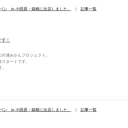
バン in 小田原・箱根に出店しました。
|
記事一覧
です！
の片浦みかんプロジェクト。
格スタートです。
す。
バン in 小田原・箱根に出店しました。
|
記事一覧