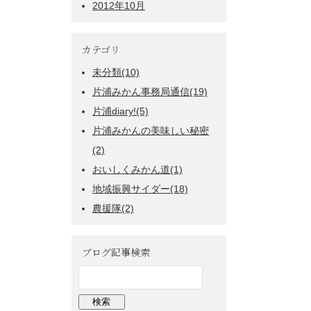
2012年10月
カテゴリ
未分類(10)
片浦みかん事務局通信(19)
片浦diary!(5)
片浦みかんの美味しい秘密
(2)
おいしくみかん道(1)
地域振興サイダー(18)
農援隊(2)
ブログ記事検索