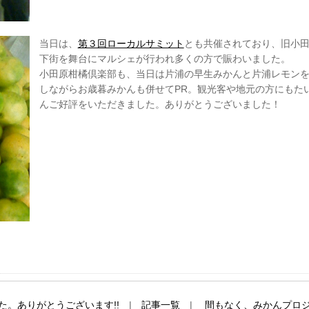
当日は、
第３回ローカルサミット
とも共催されており、旧小
下街を舞台にマルシェが行われ多くの方で賑わいました。
小田原柑橘倶楽部も、当日は片浦の早生みかんと片浦レモン
しながらお歳暮みかんも併せてPR。観光客や地元の方にもた
んご好評をいただきました。ありがとうございました！
。ありがとうございます!!
|
記事一覧
|
間もなく、みかんプロ