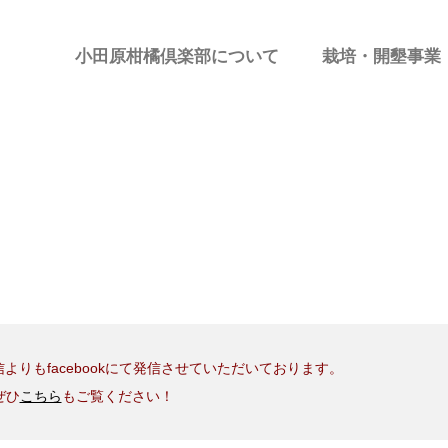
小田原柑橘倶楽部について
栽培・開墾事業
よりもfacebookにて発信させていただいております。
ぜひ
こちら
もご覧ください！