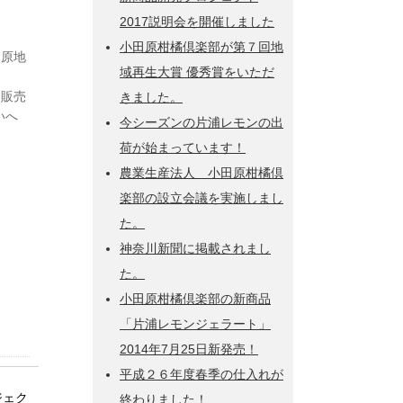
2017説明会を開催しました
小田原柑橘倶楽部が第７回地
田原地
域再生大賞 優秀賞をいただ
を販売
きました。
いへ
今シーズンの片浦レモンの出
荷が始まっています！
農業生産法人 小田原柑橘倶
楽部の設立会議を実施しまし
た。
神奈川新聞に掲載されまし
た。
小田原柑橘倶楽部の新商品
「片浦レモンジェラート」
2014年7月25日新発売！
平成２６年度春季の仕入れが
ジェク
終わりました！