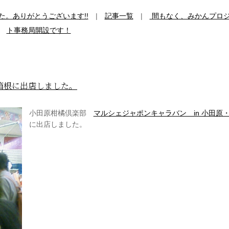
。ありがとうございます!!
|
記事一覧
|
間もなく、みかんプロ
ト事務局開設です！
・箱根に出店しました。
小田原柑橘倶楽部
マルシェジャポンキャラバン in 小田原
に出店しました。