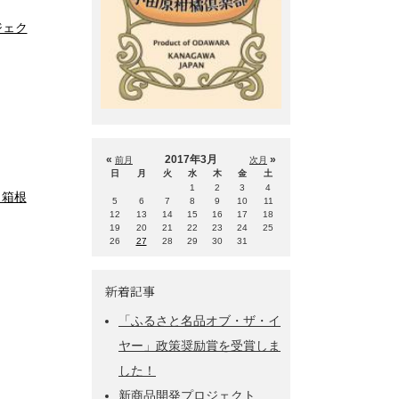
ジェク
«
2017年3月
»
前月
次月
日
月
火
水
木
金
土
1
2
3
4
・箱根
5
6
7
8
9
10
11
12
13
14
15
16
17
18
19
20
21
22
23
24
25
26
27
28
29
30
31
新着記事
「ふるさと名品オブ・ザ・イ
ヤー」政策奨励賞を受賞しま
した！
新商品開発プロジェクト