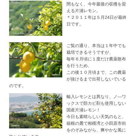
間もなく、今年最後の収穫を迎
える片浦レモン。
＊２０１１年は５月24日が最終
日です。
ご覧の通り、本当は１年中でも
栽培できるそうですが、
毎年６月頃に１度だけ農薬散布
を行うため、
この後１０月頃まで、この農薬
が抜けるまで出荷しないでいる
のです。
輸入レモンとは異なり、ノ―ワ
ックスで防カビ剤も使用しない
国産片浦レモン！
今日も素晴らしい天気のもと、
箱根の麓で相模湾と小田原市街
をのぞみながら、爽やかな風に