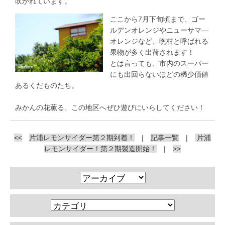
吹かれています。
ここから7月下旬頃まで、ゴー
ルデンオレンジやニューサマ―
オレンジなど、晩柑と呼ばれる
果物が多く出荷されます！
とは言っても、市内のスーパー
にも出回らないほどの稀少価値
あるくだものたち。
みかんの花薫る、この地区へぜひ遊びにいらしてください！
<<
片浦レモンサイダー第２期到着！
|
記事一覧
|
片浦
レモンサイダー！第２期製造開始！
|
>>