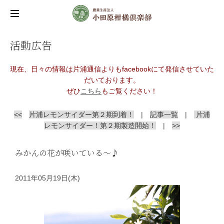
活動広告
現在、日々の情報は片浦通信よりもfacebookにて発信させていた
だいております。
ぜひ
こちら
もご覧ください！
<<
片浦レモンサイダー第２期到着！
|
記事一覧
|
片浦
レモンサイダー！第２期製造開始！
|
>>
みかんの花が咲いている〜♪
2011年05月19日(木)