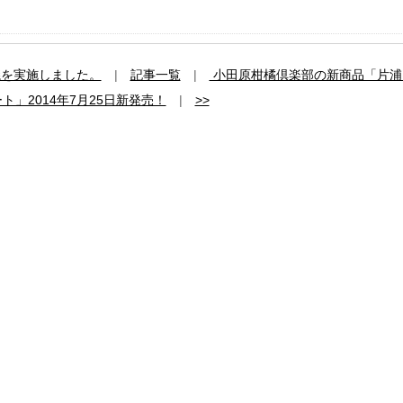
議を実施しました。
|
記事一覧
|
小田原柑橘倶楽部の新商品「片浦
ト」2014年7月25日新発売！
|
>>