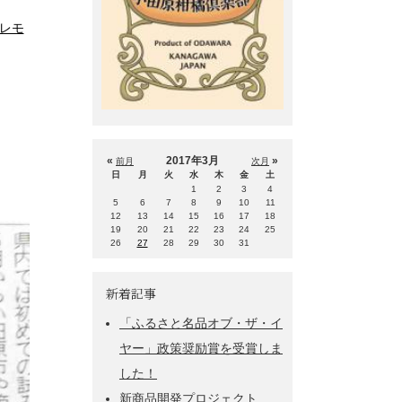
レモ
«
2017年3月
»
前月
次月
日
月
火
水
木
金
土
1
2
3
4
5
6
7
8
9
10
11
12
13
14
15
16
17
18
19
20
21
22
23
24
25
26
27
28
29
30
31
新着記事
「ふるさと名品オブ・ザ・イ
ヤー」政策奨励賞を受賞しま
した！
新商品開発プロジェクト