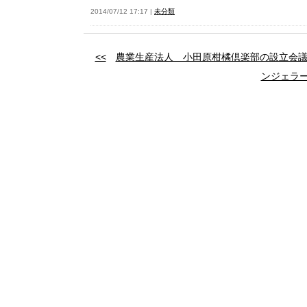
2014/07/12 17:17 |
未分類
<<
農業生産法人 小田原柑橘倶楽部の設立会
ンジェラー