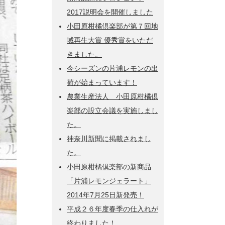
2017説明会を開催しました
小田原柑橘倶楽部が第７回地
域再生大賞 優秀賞をいただ
きました。
今シーズンの片浦レモンの出
荷が始まっています！
農業生産法人 小田原柑橘倶
楽部の設立会議を実施しまし
た。
神奈川新聞に掲載されまし
た。
小田原柑橘倶楽部の新商品
「片浦レモンジェラート」
2014年7月25日新発売！
平成２６年度春季の仕入れが
終わりました！