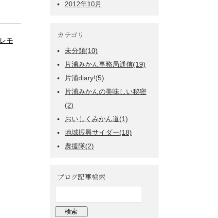
2012年10月
カテゴリ
レモ
未分類(10)
片浦みかん事務局通信(19)
片浦diary!(5)
片浦みかんの美味しい秘密
(2)
おいしくみかん道(1)
地域振興サイダー(18)
農援隊(2)
ブログ記事検索