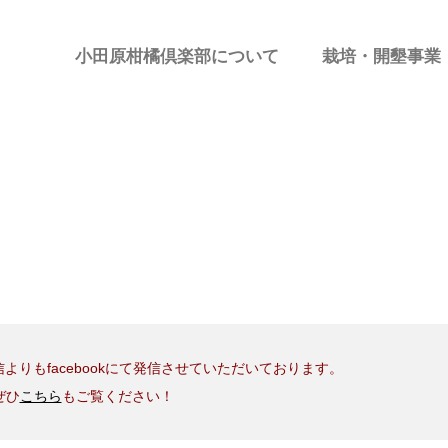
小田原柑橘倶楽部について
栽培・開墾事業
よりもfacebookにて発信させていただいております。
ぜひ
こちら
もご覧ください！