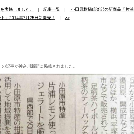
議を実施しました。
|
記事一覧
|
小田原柑橘倶楽部の新商品「片浦
ト」2014年7月25日新発売！
|
>>
」の記事が神奈川新聞に掲載されました。