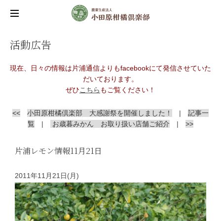
活動広告
現在、日々の情報は片浦通信よりもfacebookにて発信させていた
だいております。
ぜひ
こちら
もご覧ください！
<<
小田原柑橘倶楽部 大感謝祭を開催しました！
|
記事一
覧
|
お歳暮みかん お取り扱い店舗ご紹介
|
>>
片浦レモン情報11月21日
2011年11月21日(月)