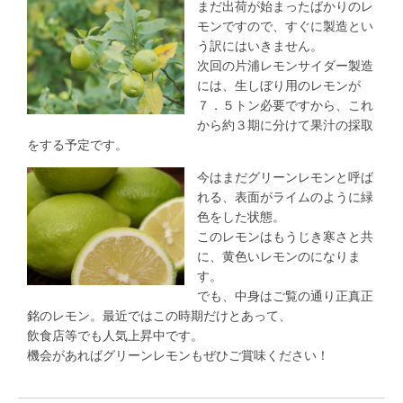
まだ出荷が始まったばかりのレ
モンですので、すぐに製造とい
う訳にはいきません。
次回の片浦レモンサイダー製造
には、生しぼり用のレモンが
７．５トン必要ですから、これ
から約３期に分けて果汁の採取
をする予定です。
今はまだグリーンレモンと呼ば
れる、表面がライムのように緑
色をした状態。
このレモンはもうじき寒さと共
に、黄色いレモンのになりま
す。
でも、中身はご覧の通り正真正
銘のレモン。最近ではこの時期だけとあって、
飲食店等でも人気上昇中です。
機会があればグリーンレモンもぜひご賞味ください！