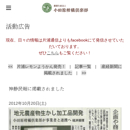
活動広告
現在、日々の情報は片浦通信よりもfacebookにて発信させていた
だいております。
ぜひ
こちら
もご覧ください！
<<
片浦レモンようかん発売！
|
記事一覧
|
産経新聞に
掲載されました
|
>>
神静民報に掲載されました
2012年10月20日(土)