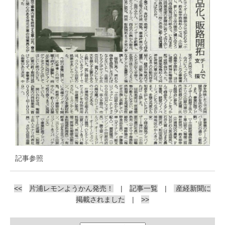
記事参照
<<
片浦レモンようかん発売！
|
記事一覧
|
産経新聞に
掲載されました
|
>>