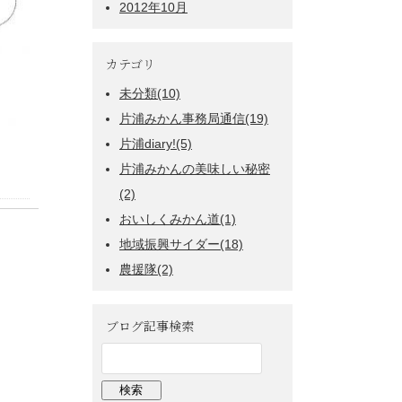
2012年10月
カテゴリ
未分類(10)
片浦みかん事務局通信(19)
片浦diary!(5)
片浦みかんの美味しい秘密
(2)
おいしくみかん道(1)
地域振興サイダー(18)
農援隊(2)
ブログ記事検索