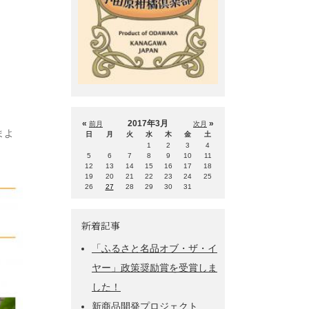
«
2017年3月
»
前月
次月
まよ
日
月
火
水
木
金
土
1
2
3
4
5
6
7
8
9
10
11
12
13
14
15
16
17
18
19
20
21
22
23
24
25
26
27
28
29
30
31
新着記事
「ふるさと名品オブ・ザ・イ
ヤー」政策奨励賞を受賞しま
した！
新商品開発プロジェクト