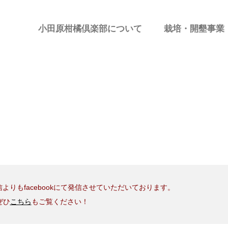
小田原柑橘倶楽部について
栽培・開墾事業
よりもfacebookにて発信させていただいております。
ぜひ
こちら
もご覧ください！