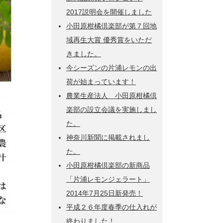
2017説明会を開催しました
小田原柑橘倶楽部が第７回地
域再生大賞 優秀賞をいただ
きました。
今シーズンの片浦レモンの出
荷が始まっています！
農業生産法人 小田原柑橘倶
楽部の設立会議を実施しまし
た。
神奈川新聞に掲載されまし
た。
小田原柑橘倶楽部の新商品
「片浦レモンジェラート」
2014年7月25日新発売！
平成２６年度春季の仕入れが
終わりました！